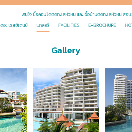
สนใจ ซื้อคอนโดติดทะเลหัวหิน และ ซื้อบ้านติดทะเลหัวหิน ส
เดอะ เรสซิเดนซ์
แกลอรี่
FACILITIES
E-BROCHURE
HO
Gallery