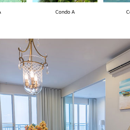
A
Condo A
C