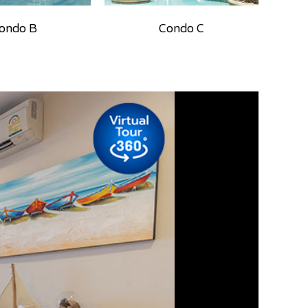
ondo B
Condo C